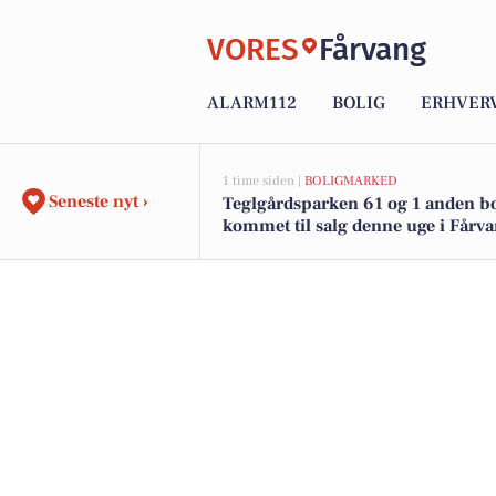
VORES
Fårvang
ALARM112
BOLIG
ERHVER
1 time siden |
BOLIGMARKED
Seneste nyt ›
Teglgårdsparken 61 og 1 anden bo
kommet til salg denne uge i Fårva
boligerne her.