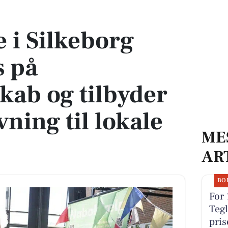
 kriseberedskab og tilbyder gratis rådgivning til lokale foreninger
 i Silkeborg
s på
kab og tilbyder
vning til lokale
ME
AR
BO
For 
Tegl
pris