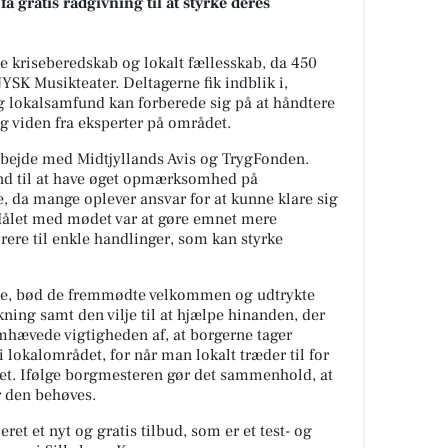
å gratis rådgivning til at styrke deres
de kriseberedskab og lokalt fællesskab, da 450
YSK Musikteater. Deltagerne fik indblik i,
 lokalsamfund kan forberede sig på at håndtere
g viden fra eksperter på området.
bejde med Midtjyllands Avis og TrygFonden.
nd til at have øget opmærksomhed på
, da mange oplever ansvar for at kunne klare sig
 Målet med mødet var at gøre emnet mere
rere til enkle handlinger, som kan styrke
de, bød de fremmødte velkommen og udtrykte
ning samt den vilje til at hjælpe hinanden, der
hævede vigtigheden af, at borgerne tager
i lokalområdet, for når man lokalt træder til for
bet. Ifølge borgmesteren gør det sammenhold, at
r den behøves.
et et nyt og gratis tilbud, som er et test- og