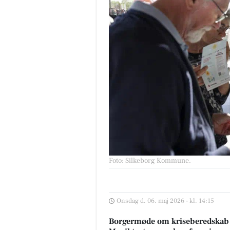
Foto: Silkeborg Kommune
.
Onsdag d. 06. maj 2026 - kl. 14:15
Borgermøde om kriseberedskab 