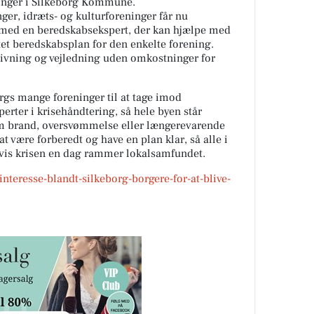
ninger i Silkeborg Kommune.
ger, idræts- og kulturforeninger får nu
øb med en beredskabsekspert, der kan hjælpe med
et beredskabsplan for den enkelte forening.
ivning og vejledning uden omkostninger for
orgs mange foreninger til at tage imod
rter i krisehåndtering, så hele byen står
om brand, oversvømmelse eller længerevarende
 være forberedt og have en plan klar, så alle i
vis krisen en dag rammer lokalsamfundet.
interesse-blandt-silkeborg-borgere-for-at-blive-