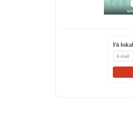
Få loka
Email