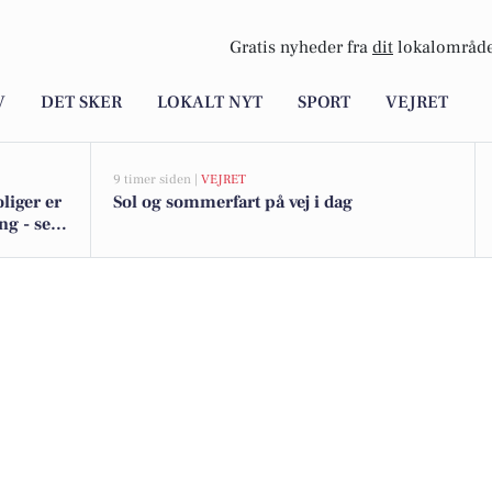
Gratis nyheder fra
dit
lokalområde
V
DET SKER
LOKALT NYT
SPORT
VEJRET
9 timer siden |
VEJRET
liger er
Sol og sommerfart på vej i dag
ng - se