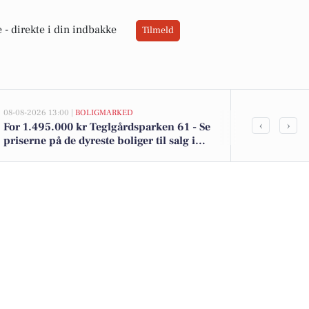
 -
direkte i din indbakke
Tilmeld
08-08-2026 13:00 |
BOLIGMARKED
07-08-2026 10:55
‹
›
For 1.495.000 kr Teglgårdsparken 61 - Se
Savner du ny
priserne på de dyreste boliger til salg i
ledige still
Fårvang