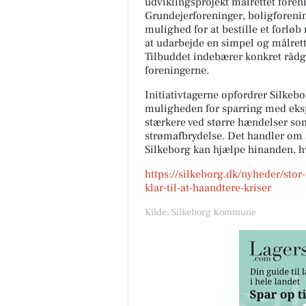
udviklingsprojekt målrettet fore
Grundejerforeninger, boligforenin
mulighed for at bestille et forl
at udarbejde en simpel og målrett
Tilbuddet indebærer konkret rådg
foreningerne.
Initiativtagerne opfordrer Silkeb
muligheden for sparring med ekspe
stærkere ved større hændelser s
strømafbrydelse. Det handler om at
Silkeborg kan hjælpe hinanden, h
https://silkeborg.dk/nyheder/stor-
klar-til-at-haandtere-kriser
Kilde: Silkeborg Kommune