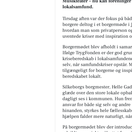
Musikteater – nu kan foreninger f
lokalsamfund.
Tirsdag aften var der fokus på bå
borgere deltog i et borgermøde i J
hvordan man som privatperson og
uventede kriser med inspiration o
Borgermødet blev afholdt i samar
Ifølge TrygFonden er der god gru
kriseberedskab i lokalsamfundene
selv, når samfundskriser opstår.
tilgængeligt for borgerne og inspi
beredskabet lokalt.
Silkeborgs borgmester, Helle Ga
glæde over den store lokale opbak
dagligt ses i kommunen. Hun frem
ansvar for både sig selv og andre 
hinanden, styrkes hele fællesska
hjælpen falder mere naturligt, nå
På borgermødet blev der introducer