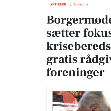
Borgermøde i Silkeborg sætter fokus på
ARTIKLER
Lokalt nyt
Borgermøde
sætter foku
krisebereds
gratis rådgi
foreninger