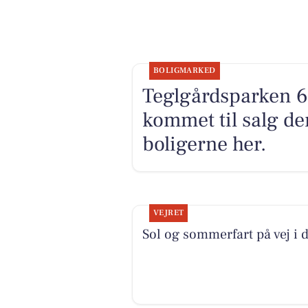
BOLIGMARKED
Teglgårdsparken 61
kommet til salg de
boligerne her.
VEJRET
Sol og sommerfart på vej i 