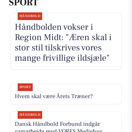
SPORT
HÅNDBOLD
Håndbolden vokser i
Region Midt: "Æren skal i
stor stil tilskrives vores
mange frivillige ildsjæle"
SPORT
Hvem skal være Årets Træner?
HÅNDBOLD
Dansk Håndbold Forbund indgår
samarbejde med VORES Mediehus