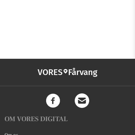
VORES
Fårvang
OM VORES DIGITAL
Om os