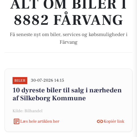
ALT OM BILER I
8882 FÅRVANG
Få seneste nyt om biler, services og købsmuligheder i
Fårvang
30-07-2026 14:15
BILER
10 dyreste biler til salg i nærheden
af Silkeborg Kommune
Kilde: Bilhandel
Læs hele artiklen her
Kopiér link