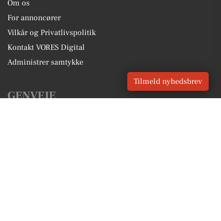
Om os
For annoncører
Vilkår og Privatlivspolitik
Kontakt VORES Digital
Administrer samtykke
Tilmeld nyhedsbrev
GENVEJE
Seneste nyt fra Fårvang
Vores lokale erhverv
Kalenderen for Fårvang
Fakta om Fårvang
Erhvervsartikler
Silkeborg Kommune
Få en gratis salgsvurdering