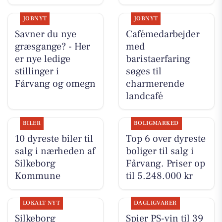
JOBNYT
JOBNYT
Savner du nye
Cafémedarbejder
græsgange? - Her
med
er nye ledige
baristaerfaring
stillinger i
søges til
Fårvang og omegn
charmerende
landcafé
BILER
BOLIGMARKED
10 dyreste biler til
Top 6 over dyreste
salg i nærheden af
boliger til salg i
Silkeborg
Fårvang. Priser op
Kommune
til 5.248.000 kr
LOKALT NYT
DAGLIGVARER
Silkeborg
Spier PS-vin til 39