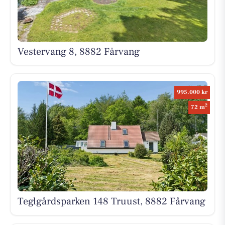
Vestervang 8, 8882 Fårvang
995.000 kr
2
72 m
Teglgårdsparken 148 Truust, 8882 Fårvang