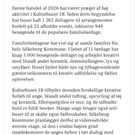
Første halvdel af 2026 har været præget af høj
aktivitet i Kulturhuset 1B. Siden årets begyndelse
har huset haft 1.582 deltagere til arrangementer
fordelt på 22 afholdte events, inklusive 948
besøgende til de populære familielørdage.
Familielørdagene har vist sig at samle familier fra
hele Silkeborg Kommune. I løbet af 11 lørdage har
knap 1.000 besøgende deltaget og arbejdet kreativt
med blandt andet keramik, drømmefangere, lys og
smykker. Huset byder både nye og tilbagevendende
gæster velkommen til kreativ udfoldelse og fælles
oplevelser.
Kulturhuset 1B tilbyder desuden forskellige kreative
forløb til unge, blandt andet tufting, upcycling af tøj
og keramik. Efterspørgslen er stor, og de udbudte
hold er fuldt booket. Mange unge bruger også selv
huset til at skabe egne fællesskaber. Silkeborg
Kommune planlægger derfor at videreudvikle
øverste etage, så den i endnu højere grad
imødekommer de unges behov i tæt dialog med