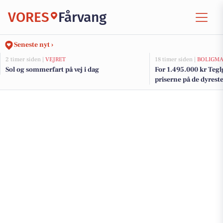
VORES
Fårvang
Seneste nyt ›
2 timer siden |
VEJRET
18 timer siden |
BOLIGM
Sol og sommerfart på vej i dag
For 1.495.000 kr Tegl
priserne på de dyreste 
Fårvang