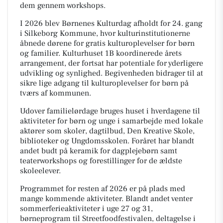
dem gennem workshops.
I 2026 blev Børnenes Kulturdag afholdt for 24. gang
i Silkeborg Kommune, hvor kulturinstitutionerne
åbnede dørene for gratis kulturoplevelser for børn
og familier. Kulturhuset 1B koordinerede årets
arrangement, der fortsat har potentiale for yderligere
udvikling og synlighed. Begivenheden bidrager til at
sikre lige adgang til kulturoplevelser for børn på
tværs af kommunen.
Udover familielørdage bruges huset i hverdagene til
aktiviteter for børn og unge i samarbejde med lokale
aktører som skoler, dagtilbud, Den Kreative Skole,
biblioteker og Ungdomsskolen. Foråret har blandt
andet budt på keramik for dagplejebørn samt
teaterworkshops og forestillinger for de ældste
skoleelever.
Programmet for resten af 2026 er på plads med
mange kommende aktiviteter. Blandt andet venter
sommerferieaktiviteter i uge 27 og 31,
børneprogram til Streetfoodfestivalen, deltagelse i