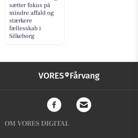
sætter fokus på
mindre affald og
stærkere
fællesskab i
Silkeborg
VORES
Fårvang
OM VORES DIGITAL