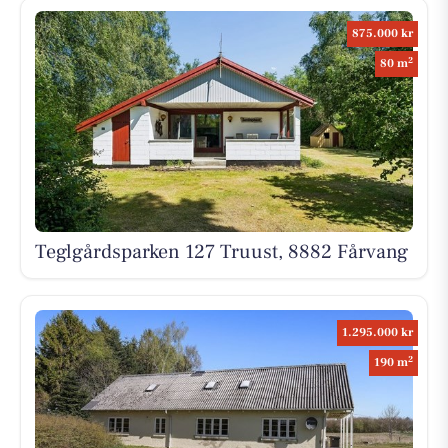
875.000 kr
2
80 m
Teglgårdsparken 127 Truust, 8882 Fårvang
1.295.000 kr
2
190 m