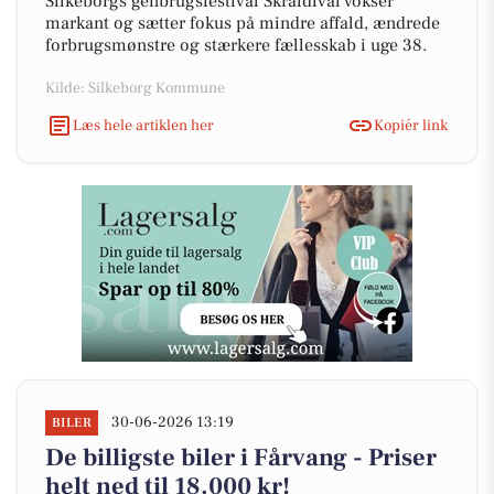
Silkeborgs genbrugsfestival Skraldival vokser
markant og sætter fokus på mindre affald, ændrede
forbrugsmønstre og stærkere fællesskab i uge 38.
Kilde: Silkeborg Kommune
Læs hele artiklen her
Kopiér link
30-06-2026 13:19
BILER
De billigste biler i Fårvang - Priser
helt ned til 18.000 kr!