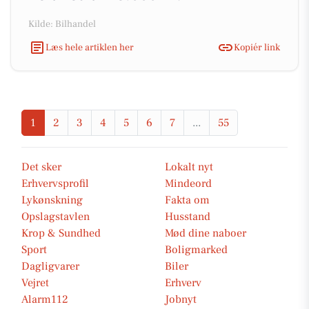
Kilde: Bilhandel
Læs hele artiklen her
Kopiér link
1
2
3
4
5
6
7
...
55
Det sker
Lokalt nyt
Erhvervsprofil
Mindeord
Lykønskning
Fakta om
Opslagstavlen
Husstand
Krop & Sundhed
Mød dine naboer
Sport
Boligmarked
Dagligvarer
Biler
Vejret
Erhverv
Alarm112
Jobnyt