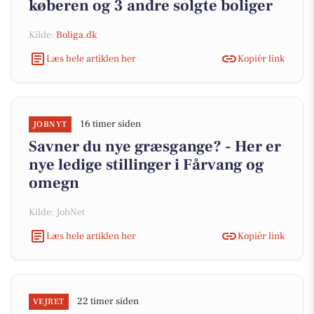
køberen og 3 andre solgte boliger
Kilde:
Boliga.dk
Læs hele artiklen her
Kopiér link
16 timer siden
JOBNYT
Savner du nye græsgange? - Her er
nye ledige stillinger i Fårvang og
omegn
Kilde: JobNet
Læs hele artiklen her
Kopiér link
22 timer siden
VEJRET