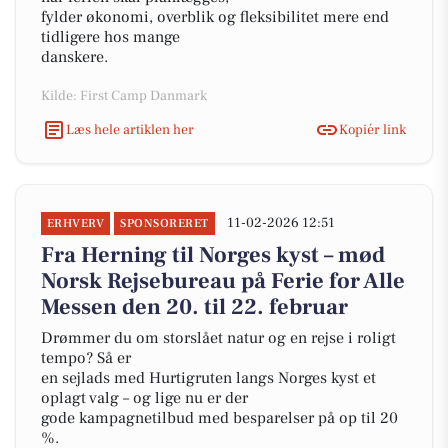
fylder økonomi, overblik og fleksibilitet mere end
tidligere hos mange
danskere.
Kilde: First Camp Danmark
Læs hele artiklen her
Kopiér link
11-02-2026 12:51
ERHVERV
SPONSORERET
Fra Herning til Norges kyst – mød
Norsk Rejsebureau på Ferie for Alle
Messen den 20. til 22. februar
Drømmer du om storslået natur og en rejse i roligt
tempo? Så er
en sejlads med Hurtigruten langs Norges kyst et
oplagt valg – og lige nu er der
gode kampagnetilbud med besparelser på op til 20
%.