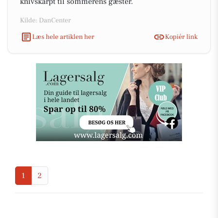
knivskarpt til sommerens gæster.
Kilde: DanCenter
Læs hele artiklen her
Kopiér link
1
2