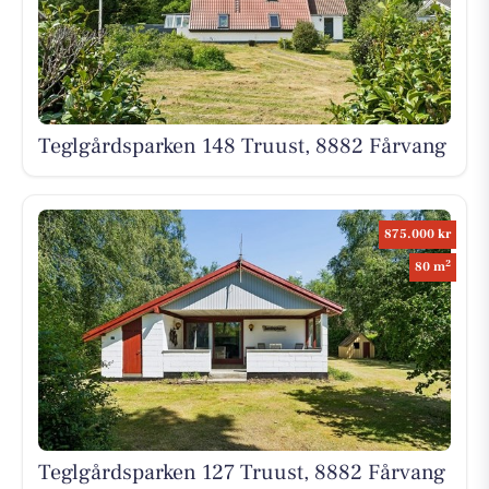
Teglgårdsparken 148 Truust, 8882 Fårvang
875.000 kr
2
80 m
Teglgårdsparken 127 Truust, 8882 Fårvang