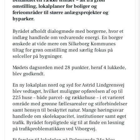
omstilling, lokalplaner for boliger og
ferieområder til større anlægsprojekter og
byparker.
Byrådet afholdt dialogmøde med borgerne, hvor et
indlæg handlede om vedvarende energi. En borger
ønskede at vide mere om Silkeborg Kommunes
tiltag for grøn omstilling med særlig fokus på
solceller på bygninger.
Mødets dagsorden med 28 punkter, heraf 4 lukkede,
blev godkendt.
En ny lokalplan nord og syd for Astrid Lindgrensvej
blev vedtaget, hvilket muliggør opførelsen af op til
225 huse – både parcel- og rækkehuse – i et varieret
område med grønne fællesarealer og stiforbindelser
samt hensyn til beskyttet natur. Mange høringssvar
handlede om skolekapacitet, institutioner samt øget
trafik. Byrådet forpligtede sig til at finde en løsning
på trafikproblematikken ved Viborgvej.
Et forslag til lokalplan på Dalgasgade 24c blev