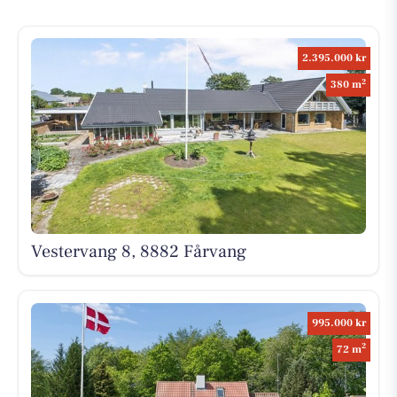
2.395.000 kr
2
380 m
Vestervang 8, 8882 Fårvang
995.000 kr
2
72 m