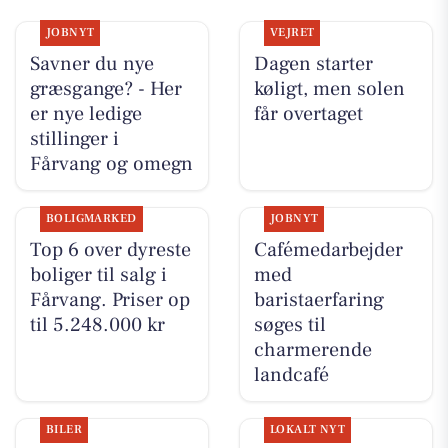
JOBNYT
VEJRET
Savner du nye
Dagen starter
græsgange? - Her
køligt, men solen
er nye ledige
får overtaget
stillinger i
Fårvang og omegn
BOLIGMARKED
JOBNYT
Top 6 over dyreste
Cafémedarbejder
boliger til salg i
med
Fårvang. Priser op
baristaerfaring
til 5.248.000 kr
søges til
charmerende
landcafé
BILER
LOKALT NYT