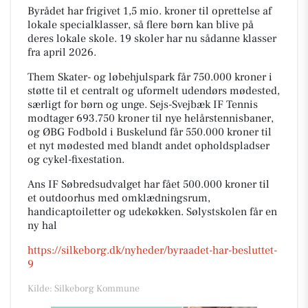
Byrådet har frigivet 1,5 mio. kroner til oprettelse af
lokale specialklasser, så flere børn kan blive på
deres lokale skole. 19 skoler har nu sådanne klasser
fra april 2026.
Them Skater- og løbehjulspark får 750.000 kroner i
støtte til et centralt og uformelt udendørs mødested,
særligt for børn og unge. Sejs-Svejbæk IF Tennis
modtager 693.750 kroner til nye helårstennisbaner,
og ØBG Fodbold i Buskelund får 550.000 kroner til
et nyt mødested med blandt andet opholdspladser
og cykel-fixestation.
Ans IF Søbredsudvalget har fået 500.000 kroner til
et outdoorhus med omklædningsrum,
handicaptoiletter og udekøkken. Sølystskolen får en
ny hal
https://silkeborg.dk/nyheder/byraadet-har-besluttet-
9
Kilde: Silkeborg Kommune