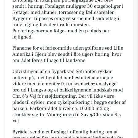
sendt i høring. Forslaget muliggør 30 etageboliger i
5 etager med altaner, terrasser og fællesarealer.
Byggeriet tilpasses omgivelserne med saddeltag i
røde tegl og facader i røde mursten.
Parkeringsnormen følges med én p-plads per
lejlighed.
Planerne for et ferieområde uden golfbane ved Lille
Amerika i Gjern blev sendt i fire ugers høring, hvor
området føres tilbage til landzone.
Udviklingen af en bypark ved Søfronten rykker
tættere på, idet byrådet har besluttet at arbejde
videre med elementer fra to scenarier: en slynget
bro ud i Langsø og et bakkelignende landskab mod
Chr. 8’s Vej for støjdæmpning. Der vil ikke være
plads til cykler, men cykelparkering i begge ender af
parken. Parkområdet bliver ca. 10.000 m2 og
strækker sig fra Viborgbroen til Søvej/Christian 8.s
Vej.
Byrådet sendte et forslag i offentlig høring om at
øge perioden for korttidsudlejning af boliger via for