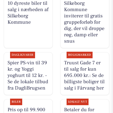
10 dyreste biler til
Silkeborg
salg i nærheden af
Kommune
Silkeborg
inviterer til gratis
Kommune
gruppeforløb for
dig, der vil droppe
røg, damp eller
snus
DAGLIGVARER
BOLIGMARKED
Spier PS-vin til 39
Truust Gade 7 er
kr. og Yoggi
til salg for kun
yoghurt til 12 kr. -
695.000 kr.: Se de
Se de lokale tilbud
billigste boliger til
fra DagliBrugsen
salg i Fårvang her
BILER
LOKALT NYT
Pris op til 99.900
Betaler du for