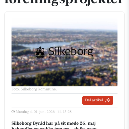
Foto: Silkeborg kommune
.
Del artikel
Mandag d. 01. jun. 2026 - kl. 15:28
Silkeborg Byråd har på sit møde 26. maj
behandlet en række temaer – alt fra grøn