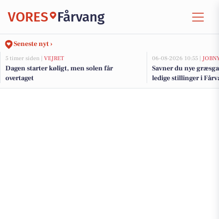
VORES
Fårvang
Seneste nyt ›
5 timer siden |
VEJRET
06-08-2026 10:55 |
JOBN
Dagen starter køligt, men solen får
Savner du nye græsga
overtaget
ledige stillinger i F