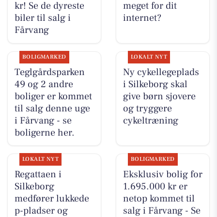
kr! Se de dyreste
meget for dit
biler til salg i
internet?
Fårvang
BOLIGMARKED
LOKALT NYT
Teglgårdsparken
Ny cykellegeplads
49 og 2 andre
i Silkeborg skal
boliger er kommet
give børn sjovere
til salg denne uge
og tryggere
i Fårvang - se
cykeltræning
boligerne her.
LOKALT NYT
BOLIGMARKED
Regattaen i
Eksklusiv bolig for
Silkeborg
1.695.000 kr er
medfører lukkede
netop kommet til
p-pladser og
salg i Fårvang - Se