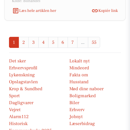
Kilde: Bilhandel
Læs hele artiklen her
Kopiér link
1
2
3
4
5
6
7
...
55
Det sker
Lokalt nyt
Erhvervsprofil
Mindeord
Lykønskning
Fakta om
Opslagstavlen
Husstand
Krop & Sundhed
Mød dine naboer
Sport
Boligmarked
Dagligvarer
Biler
Vejret
Erhverv
Alarm112
Jobnyt
Historisk
Læserbidrag