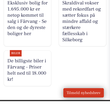
Eksklusiv bolig for
Skraldival vokser
1.695.000 kr er
med rekordfart og
netop kommet til
sætter fokus på
salg i Fårvang - Se
mindre affald og
den og de dyreste
stærkere
boliger her
fællesskab i
Silkeborg
BILER
De billigste biler i
Fårvang - Priser
helt ned til 18.000
kr!
Tilmeld nyhedsbrev