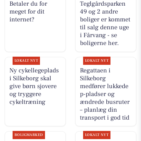
Betaler du for
Teglgårdsparken
meget for dit
49 og 2 andre
internet?
boliger er kommet
til salg denne uge
i Fårvang - se
boligerne her.
LOKALT NYT
LOKALT NYT
Ny cykellegeplads
Regattaen i
i Silkeborg skal
Silkeborg
give børn sjovere
medfører lukkede
og tryggere
p-pladser og
cykeltræning
ændrede busruter
– planlæg din
transport i god tid
BOLIGMARKED
LOKALT NYT