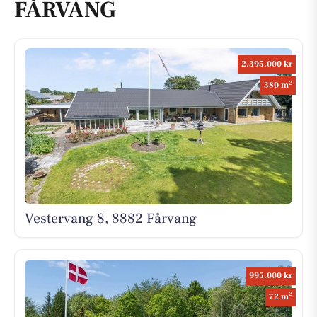
FÅRVANG
2.395.000 kr
2
380 m
Vestervang 8, 8882 Fårvang
995.000 kr
2
72 m