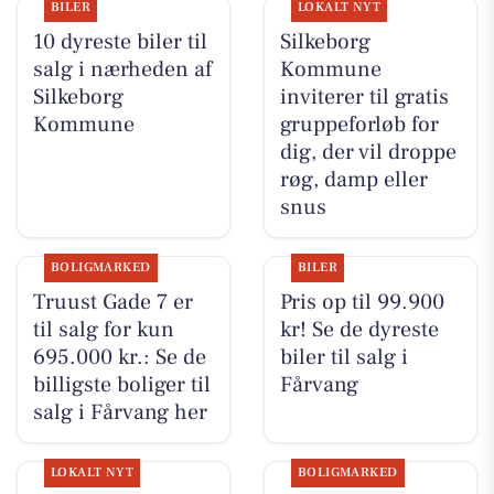
BILER
LOKALT NYT
10 dyreste biler til
Silkeborg
salg i nærheden af
Kommune
Silkeborg
inviterer til gratis
Kommune
gruppeforløb for
dig, der vil droppe
røg, damp eller
snus
BOLIGMARKED
BILER
Truust Gade 7 er
Pris op til 99.900
til salg for kun
kr! Se de dyreste
695.000 kr.: Se de
biler til salg i
billigste boliger til
Fårvang
salg i Fårvang her
LOKALT NYT
BOLIGMARKED