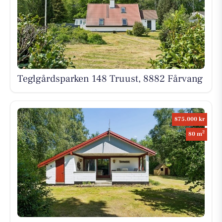
Teglgårdsparken 148 Truust, 8882 Fårvang
875.000 kr
2
80 m