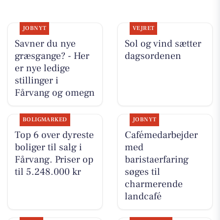
JOBNYT
VEJRET
Savner du nye
Sol og vind sætter
græsgange? - Her
dagsordenen
er nye ledige
stillinger i
Fårvang og omegn
BOLIGMARKED
JOBNYT
Top 6 over dyreste
Cafémedarbejder
boliger til salg i
med
Fårvang. Priser op
baristaerfaring
til 5.248.000 kr
søges til
charmerende
landcafé