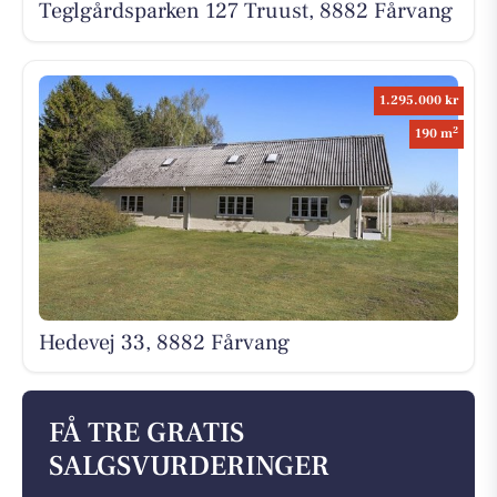
Teglgårdsparken 127 Truust, 8882 Fårvang
1.295.000 kr
2
190 m
Hedevej 33, 8882 Fårvang
FÅ TRE GRATIS
SALGSVURDERINGER