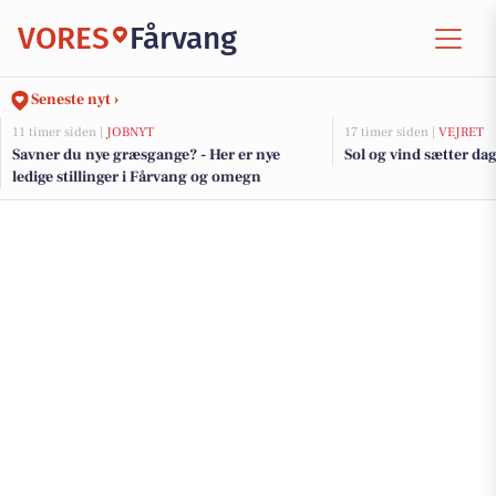
VORES
Fårvang
Seneste nyt ›
11 timer siden |
JOBNYT
17 timer siden |
VEJRET
Savner du nye græsgange? - Her er nye
Sol og vind sætter d
ledige stillinger i Fårvang og omegn