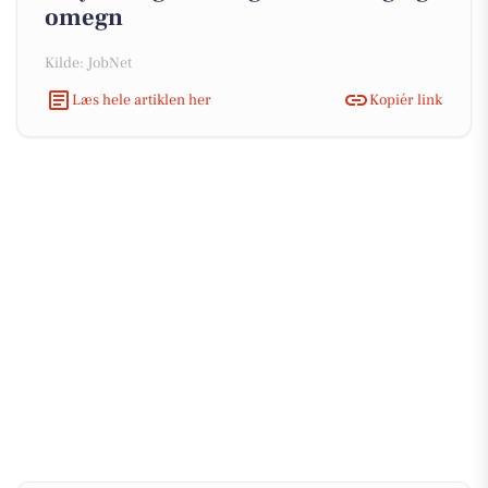
omegn
Kilde: JobNet
Læs hele artiklen her
Kopiér link